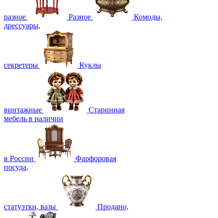
разное
Разное
Комоды,
дрессуары,
секретеры
Куклы
винтажные
Старинная
мебель в наличии
в России
Фарфоровая
посуда,
статуэтки, вазы
Продано,