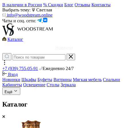
В наличии в России
% Скидки
Блог
Отзывы
Контакты
Выбрать тему:
Светлая
info@woodstream.online
Чаты и соц. сети:
Каталог
Новинки
+7 (939) 755-05-91
Ежедневно 24/7
Вход
Новинки
Шкафы
Буфеты
Витрины
Мягкая мебель
Спальни
Кабинеты
Освещение
Столы
Зеркала
Ещё
Каталог