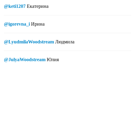
@keti1207
Екатерина
@igorevna_i
Ирина
@LyudmilaWoodstream
Людмила
@JulyaWoodstream
Юлия