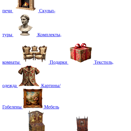
печи
Скульп-
туры
Комплекты,
комнаты
Подарки
Текстиль,
одежда
Картины/
Гобелены
Мебель