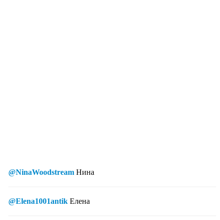
@NinaWoodstream
Нина
@Elena1001antik
Елена