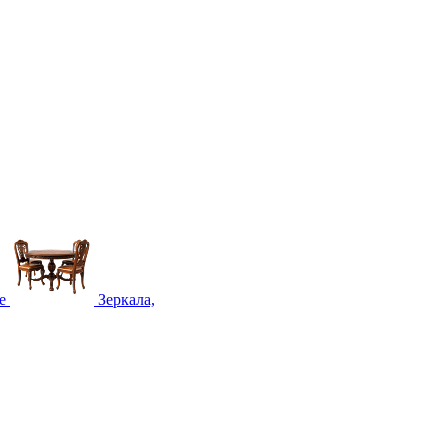
е
Зеркала,