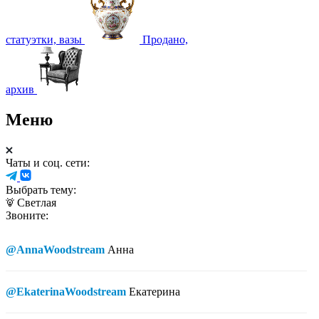
статуэтки, вазы
Продано,
архив
Меню
Чаты и соц. сети:
Выбрать тему:
Светлая
Звоните:
@AnnaWoodstream
Анна
@EkaterinaWoodstream
Екатерина