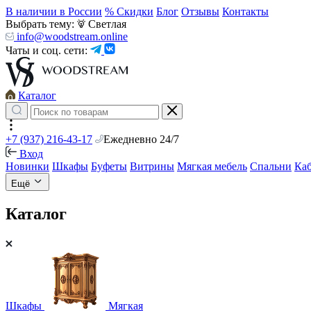
В наличии в России
% Скидки
Блог
Отзывы
Контакты
Выбрать тему:
Светлая
info@woodstream.online
Чаты и соц. сети:
Каталог
+7 (937) 216-43-17
Ежедневно 24/7
Вход
Новинки
Шкафы
Буфеты
Витрины
Мягкая мебель
Спальни
Ка
Ещё
Каталог
Шкафы
Мягкая