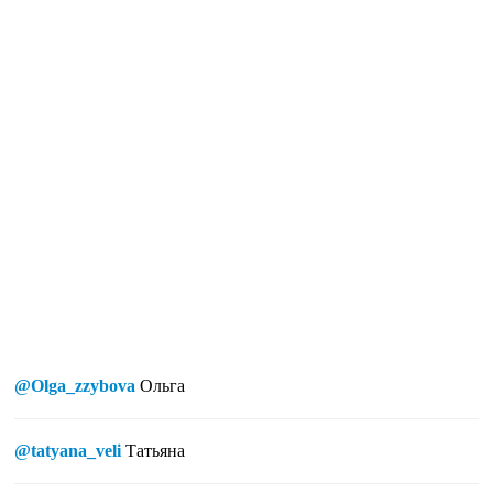
@Olga_zzybova
Ольга
@tatyana_veli
Татьяна