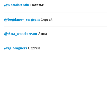
@NataliaAntik
Наталья
@bogdanov_sergeym
Сергей
@Ana_woodstream
Анна
@sg_wagners
Сергей