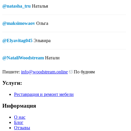
@natasha_tru
Наталья
@maksimowaov
Ольга
@Elyavitag045
Эльвира
@NataliWoodstream
Натали
Пишите:
info@woodstream.online
По будням
Услуги:
Реставрация и ремонт мебели
Информация
О нас
Блог
Отзывы