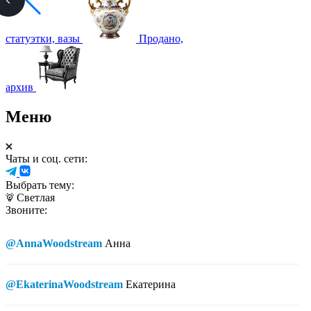
статуэтки, вазы
Продано,
архив
Меню
Чаты и соц. сети:
Выбрать тему:
Светлая
Звоните:
@AnnaWoodstream
Анна
@EkaterinaWoodstream
Екатерина