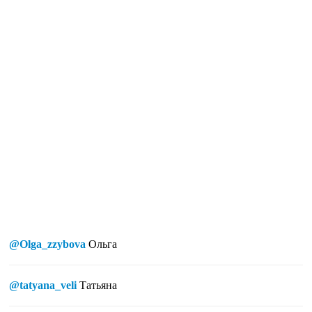
@Olga_zzybova
Ольга
@tatyana_veli
Татьяна