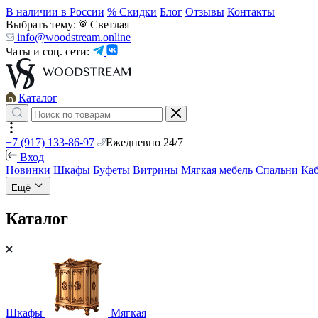
В наличии в России
% Скидки
Блог
Отзывы
Контакты
Выбрать тему:
Светлая
info@woodstream.online
Чаты и соц. сети:
Каталог
+7 (917) 133-86-97
Ежедневно 24/7
Вход
Новинки
Шкафы
Буфеты
Витрины
Мягкая мебель
Спальни
Ка
Ещё
Каталог
Шкафы
Мягкая