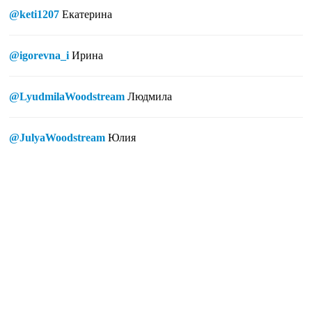
@keti1207
Екатерина
@igorevna_i
Ирина
@LyudmilaWoodstream
Людмила
@JulyaWoodstream
Юлия