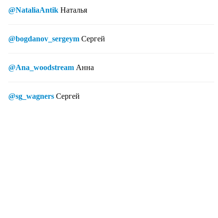
@NataliaAntik
Наталья
@bogdanov_sergeym
Сергей
@Ana_woodstream
Анна
@sg_wagners
Сергей