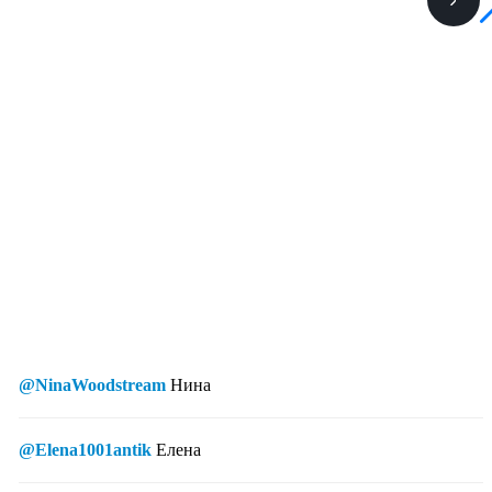
@NinaWoodstream
Нина
@Elena1001antik
Елена