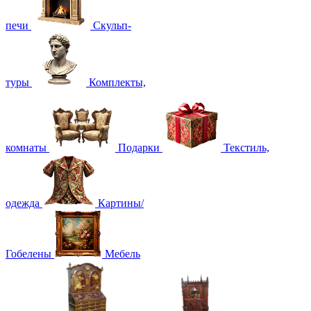
печи
Скульп-
туры
Комплекты,
комнаты
Подарки
Текстиль,
одежда
Картины/
Гобелены
Мебель