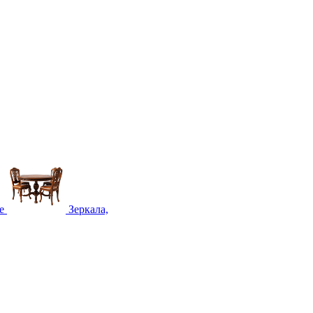
е
Зеркала,