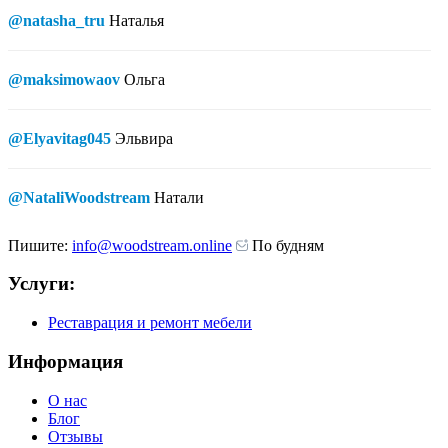
@natasha_tru
Наталья
@maksimowaov
Ольга
@Elyavitag045
Эльвира
@NataliWoodstream
Натали
Пишите:
info@woodstream.online
По будням
Услуги:
Реставрация и ремонт мебели
Информация
О нас
Блог
Отзывы