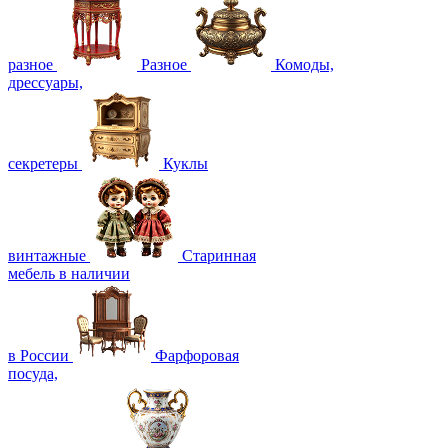
разное
Разное
Комоды,
дрессуары,
секретеры
Куклы
винтажные
Старинная
мебель в наличии
в России
Фарфоровая
посуда,