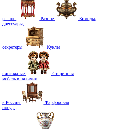
разное
Разное
Комоды,
дрессуары,
секретеры
Куклы
винтажные
Старинная
мебель в наличии
в России
Фарфоровая
посуда,