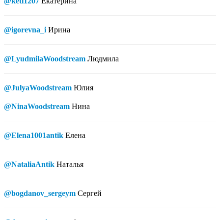
@keti1207
Екатерина
@igorevna_i
Ирина
@LyudmilaWoodstream
Людмила
@JulyaWoodstream
Юлия
@NinaWoodstream
Нина
@Elena1001antik
Елена
@NataliaAntik
Наталья
@bogdanov_sergeym
Сергей