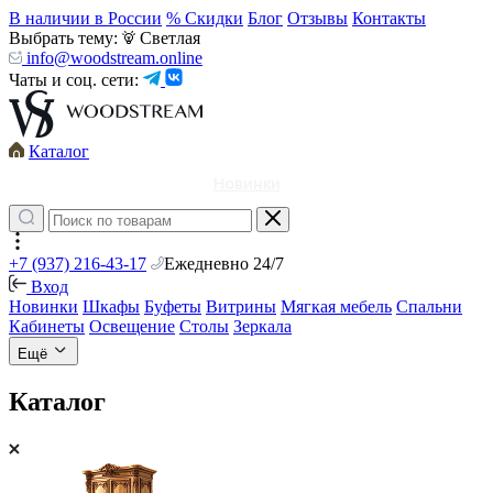
В наличии в России
% Скидки
Блог
Отзывы
Контакты
Выбрать тему:
Светлая
info@woodstream.online
Чаты и соц. сети:
Каталог
Новинки
+7 (937) 216-43-17
Ежедневно 24/7
Вход
Новинки
Шкафы
Буфеты
Витрины
Мягкая мебель
Спальни
Кабинеты
Освещение
Столы
Зеркала
Ещё
Каталог