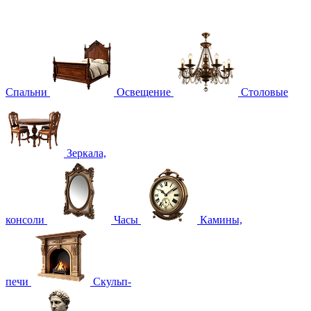
Спальни
Освещение
Столовые
Зеркала,
консоли
Часы
Камины,
печи
Скульп-