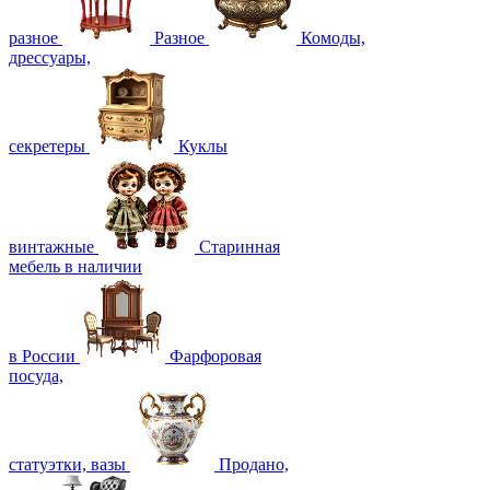
разное
Разное
Комоды,
дрессуары,
секретеры
Куклы
винтажные
Старинная
мебель в наличии
в России
Фарфоровая
посуда,
статуэтки, вазы
Продано,