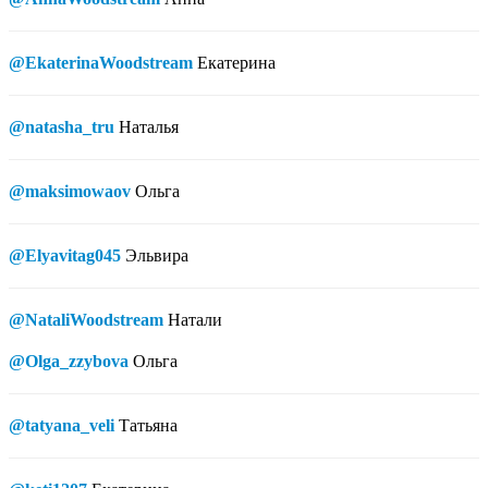
@EkaterinaWoodstream
Екатерина
@natasha_tru
Наталья
@maksimowaov
Ольга
@Elyavitag045
Эльвира
@NataliWoodstream
Натали
@Olga_zzybova
Ольга
@tatyana_veli
Татьяна