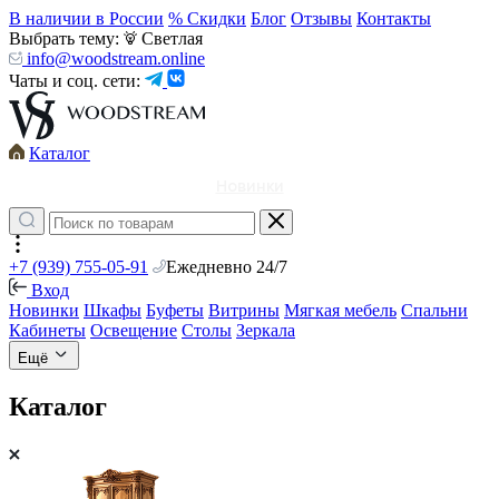
В наличии в России
% Скидки
Блог
Отзывы
Контакты
Выбрать тему:
Светлая
info@woodstream.online
Чаты и соц. сети:
Каталог
Новинки
+7 (939) 755-05-91
Ежедневно 24/7
Вход
Новинки
Шкафы
Буфеты
Витрины
Мягкая мебель
Спальни
Кабинеты
Освещение
Столы
Зеркала
Ещё
Каталог