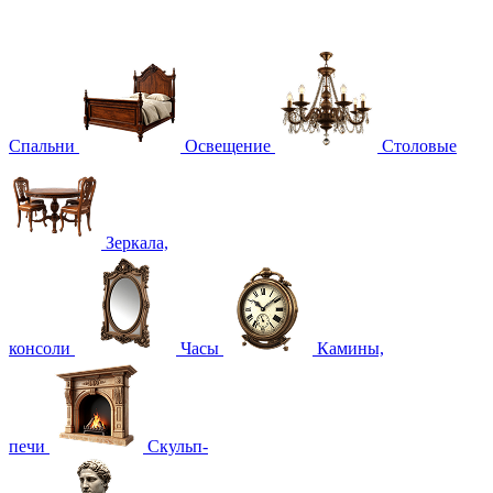
Спальни
Освещение
Столовые
Зеркала,
консоли
Часы
Камины,
печи
Скульп-