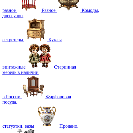
разное
Разное
Комоды,
дрессуары,
секретеры
Куклы
винтажные
Старинная
мебель в наличии
в России
Фарфоровая
посуда,
статуэтки, вазы
Продано,