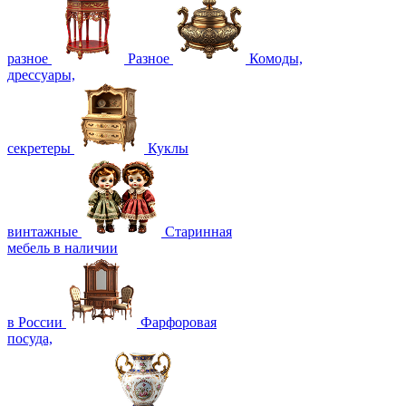
разное
Разное
Комоды,
дрессуары,
секретеры
Куклы
винтажные
Старинная
мебель в наличии
в России
Фарфоровая
посуда,