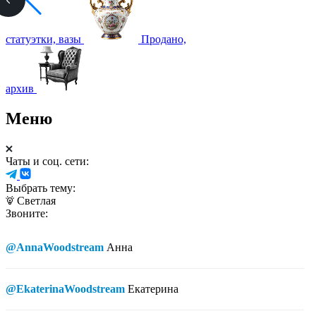
статуэтки, вазы
Продано,
архив
Меню
Чаты и соц. сети:
Выбрать тему:
Светлая
Звоните:
@AnnaWoodstream
Анна
@EkaterinaWoodstream
Екатерина