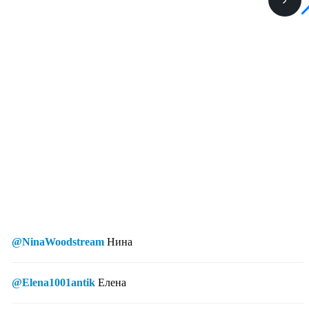
@NinaWoodstream
Нина
@Elena1001antik
Елена