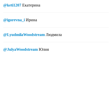
@keti1207
Екатерина
@igorevna_i
Ирина
@LyudmilaWoodstream
Людмила
@JulyaWoodstream
Юлия