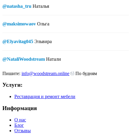
@natasha_tru
Наталья
@maksimowaov
Ольга
@Elyavitag045
Эльвира
@NataliWoodstream
Натали
Пишите:
info@woodstream.online
По будням
Услуги:
Реставрация и ремонт мебели
Информация
О нас
Блог
Отзывы