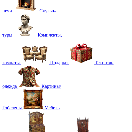
печи
Скульп-
туры
Комплекты,
комнаты
Подарки
Текстиль,
одежда
Картины/
Гобелены
Мебель