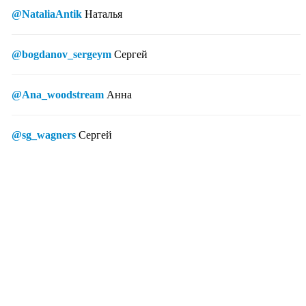
@NataliaAntik
Наталья
@bogdanov_sergeym
Сергей
@Ana_woodstream
Анна
@sg_wagners
Сергей