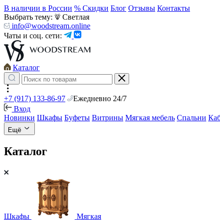
В наличии в России
% Скидки
Блог
Отзывы
Контакты
Выбрать тему:
Светлая
info@woodstream.online
Чаты и соц. сети:
Каталог
+7 (917) 133-86-97
Ежедневно 24/7
Вход
Новинки
Шкафы
Буфеты
Витрины
Мягкая мебель
Спальни
Ка
Ещё
Каталог
Шкафы
Мягкая