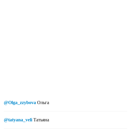
@Olga_zzybova
Ольга
@tatyana_veli
Татьяна