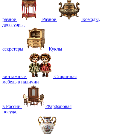
разное
Разное
Комоды,
дрессуары,
секретеры
Куклы
винтажные
Старинная
мебель в наличии
в России
Фарфоровая
посуда,