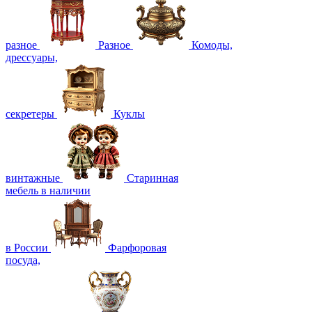
разное
Разное
Комоды,
дрессуары,
секретеры
Куклы
винтажные
Старинная
мебель в наличии
в России
Фарфоровая
посуда,