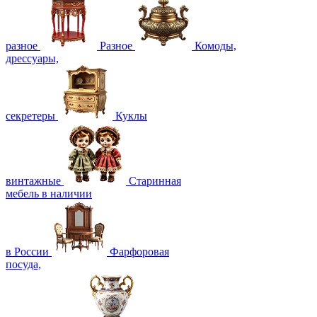
разное
Разное
Комоды,
дрессуары,
секретеры
Куклы
винтажные
Старинная
мебель в наличии
в России
Фарфоровая
посуда,