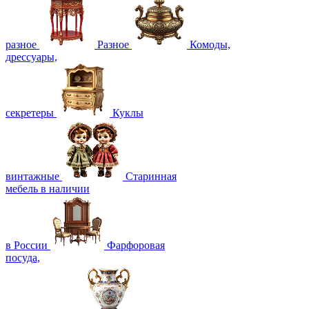
разное
Разное
Комоды,
дрессуары,
секретеры
Куклы
винтажные
Старинная
мебель в наличии
в России
Фарфоровая
посуда,