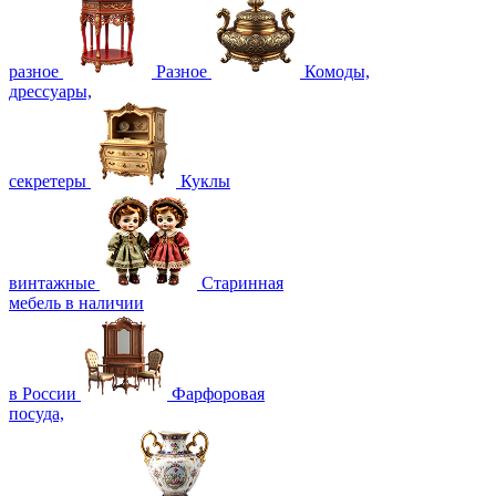
разное
Разное
Комоды,
дрессуары,
секретеры
Куклы
винтажные
Старинная
мебель в наличии
в России
Фарфоровая
посуда,