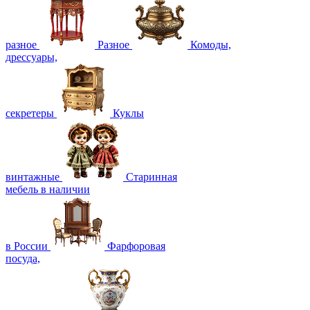
разное
Разное
Комоды,
дрессуары,
секретеры
Куклы
винтажные
Старинная
мебель в наличии
в России
Фарфоровая
посуда,