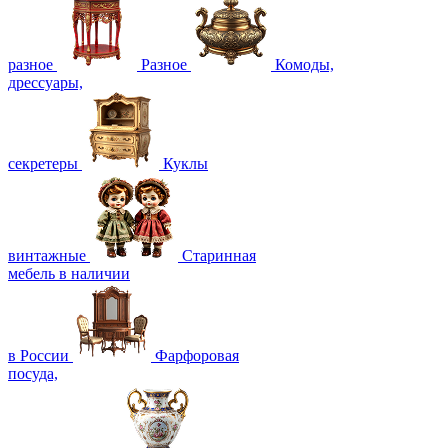
разное
Разное
Комоды,
дрессуары,
секретеры
Куклы
винтажные
Старинная
мебель в наличии
в России
Фарфоровая
посуда,