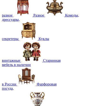
разное
Разное
Комоды,
дрессуары,
секретеры
Куклы
винтажные
Старинная
мебель в наличии
в России
Фарфоровая
посуда,