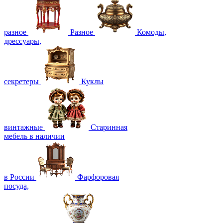
разное
Разное
Комоды,
дрессуары,
секретеры
Куклы
винтажные
Старинная
мебель в наличии
в России
Фарфоровая
посуда,