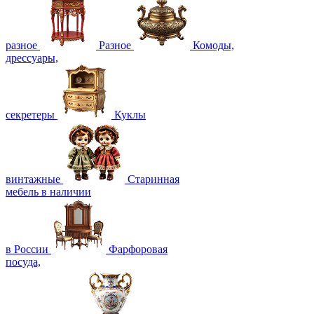
разное
Разное
Комоды,
дрессуары,
секретеры
Куклы
винтажные
Старинная
мебель в наличии
в России
Фарфоровая
посуда,