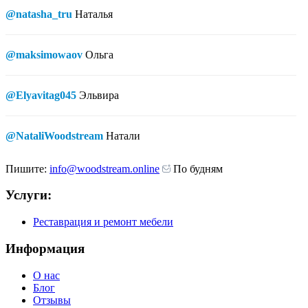
@natasha_tru
Наталья
@maksimowaov
Ольга
@Elyavitag045
Эльвира
@NataliWoodstream
Натали
Пишите:
info@woodstream.online
По будням
Услуги:
Реставрация и ремонт мебели
Информация
О нас
Блог
Отзывы