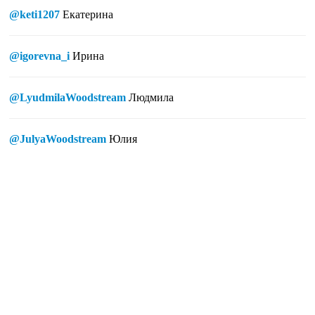
@keti1207
Екатерина
@igorevna_i
Ирина
@LyudmilaWoodstream
Людмила
@JulyaWoodstream
Юлия