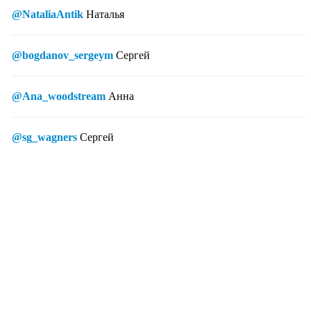
@NataliaAntik
Наталья
@bogdanov_sergeym
Сергей
@Ana_woodstream
Анна
@sg_wagners
Сергей