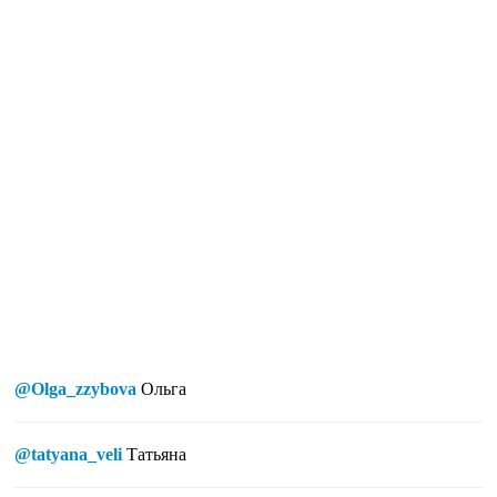
@Olga_zzybova
Ольга
@tatyana_veli
Татьяна