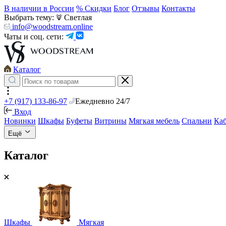
В наличии в России
% Скидки
Блог
Отзывы
Контакты
Выбрать тему:
Светлая
info@woodstream.online
Чаты и соц. сети:
Каталог
+7 (917) 133-86-97
Ежедневно 24/7
Вход
Новинки
Шкафы
Буфеты
Витрины
Мягкая мебель
Спальни
Ка
Ещё
Каталог
Шкафы
Мягкая