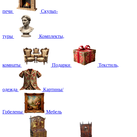
печи
Скульп-
туры
Комплекты,
комнаты
Подарки
Текстиль,
одежда
Картины/
Гобелены
Мебель