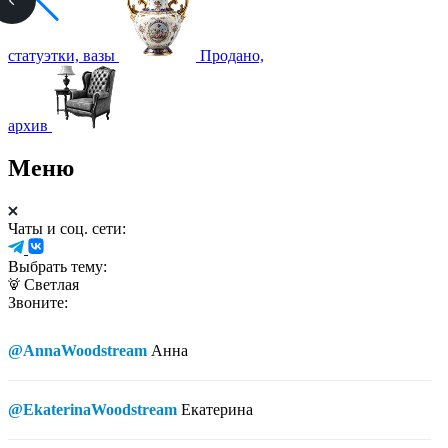
статуэтки, вазы
Продано,
архив
Меню
Чаты и соц. сети:
Выбрать тему:
Светлая
Звоните:
@AnnaWoodstream
Анна
@EkaterinaWoodstream
Екатерина