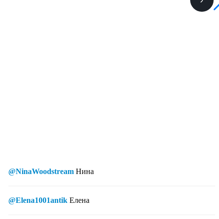
@NinaWoodstream
Нина
@Elena1001antik
Елена