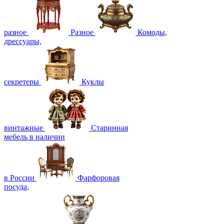
разное
Разное
Комоды,
дрессуары,
секретеры
Куклы
винтажные
Старинная
мебель в наличии
в России
Фарфоровая
посуда,