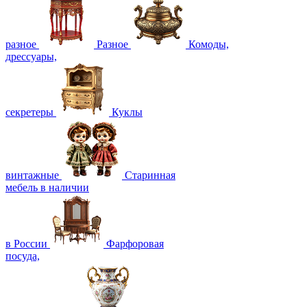
разное
Разное
Комоды,
дрессуары,
секретеры
Куклы
винтажные
Старинная
мебель в наличии
в России
Фарфоровая
посуда,