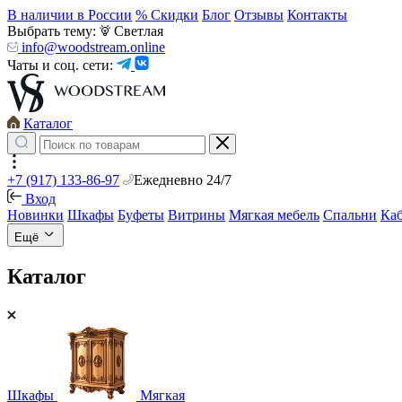
В наличии в России
% Скидки
Блог
Отзывы
Контакты
Выбрать тему:
Светлая
info@woodstream.online
Чаты и соц. сети:
Каталог
+7 (917) 133-86-97
Ежедневно 24/7
Вход
Новинки
Шкафы
Буфеты
Витрины
Мягкая мебель
Спальни
Ка
Ещё
Каталог
Шкафы
Мягкая