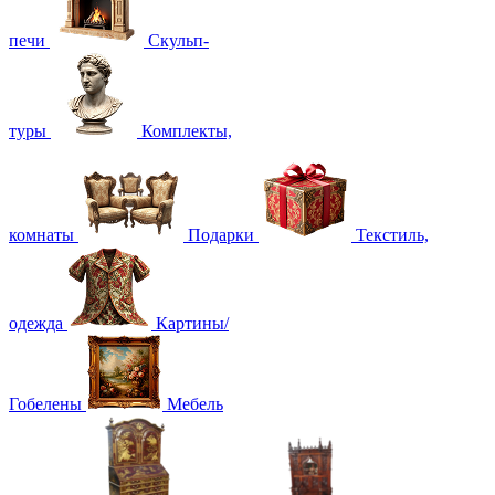
печи
Скульп-
туры
Комплекты,
комнаты
Подарки
Текстиль,
одежда
Картины/
Гобелены
Мебель