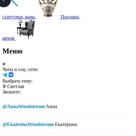
статуэтки, вазы
Продано,
архив
Меню
Чаты и соц. сети:
Выбрать тему:
Светлая
Звоните:
@AnnaWoodstream
Анна
@EkaterinaWoodstream
Екатерина