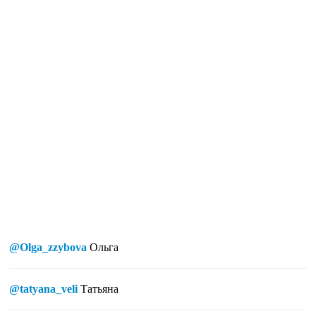
@Olga_zzybova
Ольга
@tatyana_veli
Татьяна