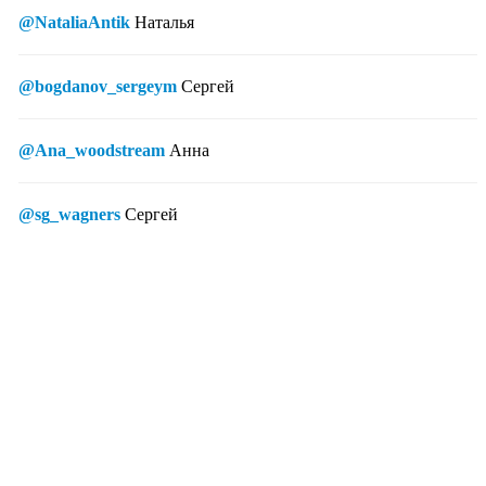
@NataliaAntik
Наталья
@bogdanov_sergeym
Сергей
@Ana_woodstream
Анна
@sg_wagners
Сергей