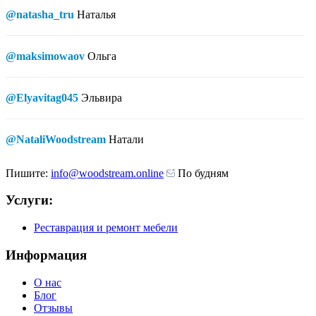
@natasha_tru
Наталья
@maksimowaov
Ольга
@Elyavitag045
Эльвира
@NataliWoodstream
Натали
Пишите:
info@woodstream.online
По будням
Услуги:
Реставрация и ремонт мебели
Информация
О нас
Блог
Отзывы