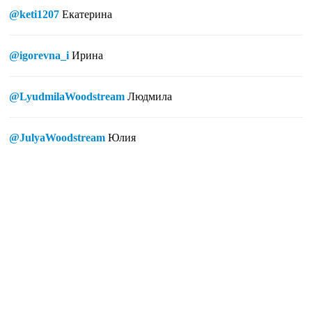
@keti1207
Екатерина
@igorevna_i
Ирина
@LyudmilaWoodstream
Людмила
@JulyaWoodstream
Юлия