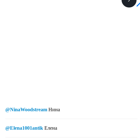
@NinaWoodstream
Нина
@Elena1001antik
Елена