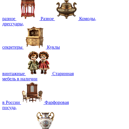
разное
Разное
Комоды,
дрессуары,
секретеры
Куклы
винтажные
Старинная
мебель в наличии
в России
Фарфоровая
посуда,