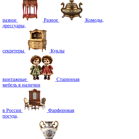
разное
Разное
Комоды,
дрессуары,
секретеры
Куклы
винтажные
Старинная
мебель в наличии
в России
Фарфоровая
посуда,