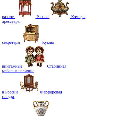
разное
Разное
Комоды,
дрессуары,
секретеры
Куклы
винтажные
Старинная
мебель в наличии
в России
Фарфоровая
посуда,