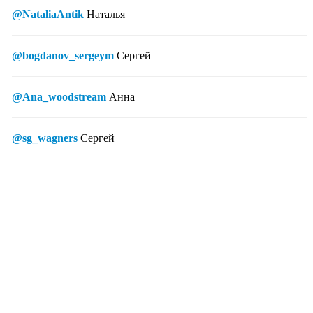
@NataliaAntik
Наталья
@bogdanov_sergeym
Сергей
@Ana_woodstream
Анна
@sg_wagners
Сергей