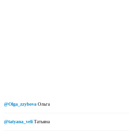
@Olga_zzybova
Ольга
@tatyana_veli
Татьяна