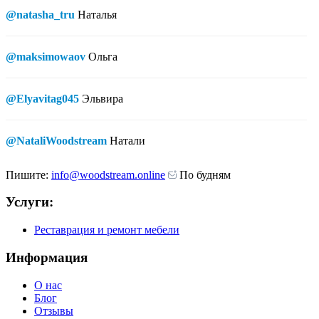
@natasha_tru
Наталья
@maksimowaov
Ольга
@Elyavitag045
Эльвира
@NataliWoodstream
Натали
Пишите:
info@woodstream.online
По будням
Услуги:
Реставрация и ремонт мебели
Информация
О нас
Блог
Отзывы