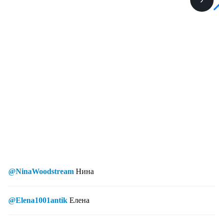
@NinaWoodstream
Нина
@Elena1001antik
Елена