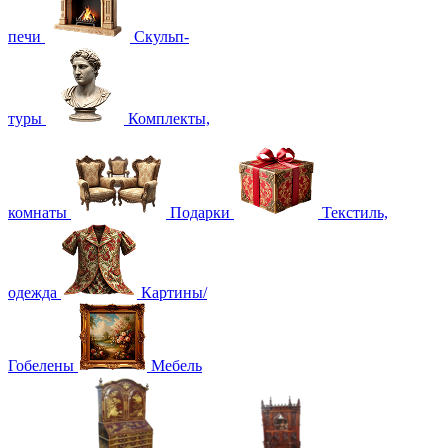
печи
Скульп-
туры
Комплекты,
комнаты
Подарки
Текстиль,
одежда
Картины/
Гобелены
Мебель