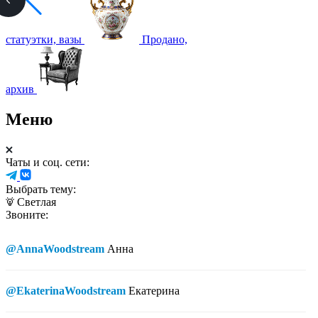
статуэтки, вазы
Продано,
архив
Меню
Чаты и соц. сети:
Выбрать тему:
Светлая
Звоните:
@AnnaWoodstream
Анна
@EkaterinaWoodstream
Екатерина