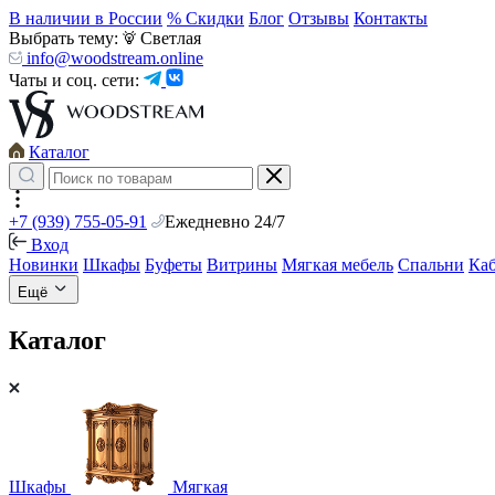
В наличии в России
% Скидки
Блог
Отзывы
Контакты
Выбрать тему:
Светлая
info@woodstream.online
Чаты и соц. сети:
Каталог
+7 (939) 755-05-91
Ежедневно 24/7
Вход
Новинки
Шкафы
Буфеты
Витрины
Мягкая мебель
Спальни
Ка
Ещё
Каталог
Шкафы
Мягкая