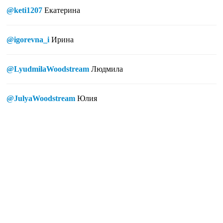
@keti1207
Екатерина
@igorevna_i
Ирина
@LyudmilaWoodstream
Людмила
@JulyaWoodstream
Юлия