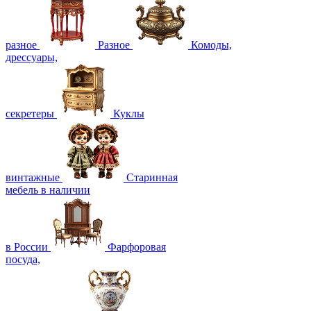
разное
Разное
Комоды,
дрессуары,
секретеры
Куклы
винтажные
Старинная
мебель в наличии
в России
Фарфоровая
посуда,