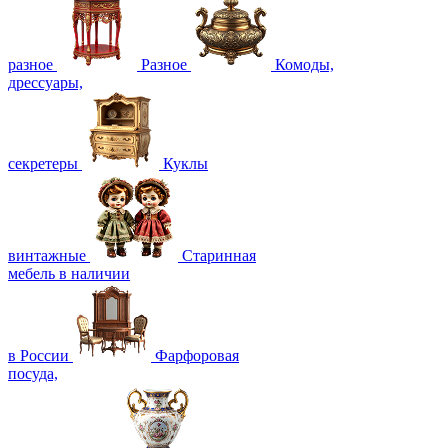
разное
Разное
Комоды,
дрессуары,
секретеры
Куклы
винтажные
Старинная
мебель в наличии
в России
Фарфоровая
посуда,