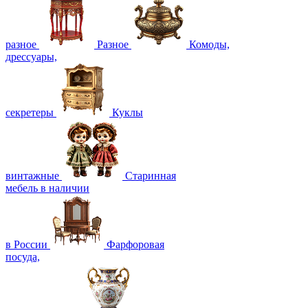
разное
Разное
Комоды,
дрессуары,
секретеры
Куклы
винтажные
Старинная
мебель в наличии
в России
Фарфоровая
посуда,