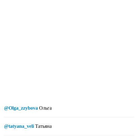
@Olga_zzybova
Ольга
@tatyana_veli
Татьяна