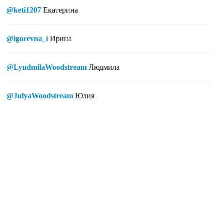
@keti1207
Екатерина
@igorevna_i
Ирина
@LyudmilaWoodstream
Людмила
@JulyaWoodstream
Юлия