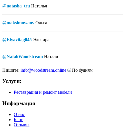
@natasha_tru
Наталья
@maksimowaov
Ольга
@Elyavitag045
Эльвира
@NataliWoodstream
Натали
Пишите:
info@woodstream.online
По будням
Услуги:
Реставрация и ремонт мебели
Информация
О нас
Блог
Отзывы