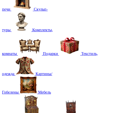
печи
Скульп-
туры
Комплекты,
комнаты
Подарки
Текстиль,
одежда
Картины/
Гобелены
Мебель