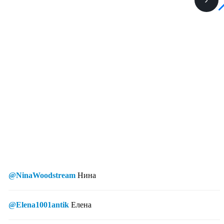
@NinaWoodstream
Нина
@Elena1001antik
Елена