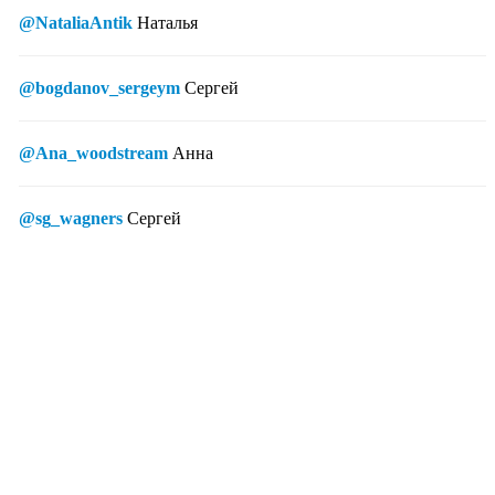
@NataliaAntik
Наталья
@bogdanov_sergeym
Сергей
@Ana_woodstream
Анна
@sg_wagners
Сергей