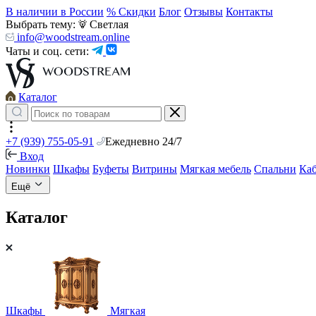
В наличии в России
% Скидки
Блог
Отзывы
Контакты
Выбрать тему:
Светлая
info@woodstream.online
Чаты и соц. сети:
Каталог
+7 (939) 755-05-91
Ежедневно 24/7
Вход
Новинки
Шкафы
Буфеты
Витрины
Мягкая мебель
Спальни
Ка
Ещё
Каталог
Шкафы
Мягкая