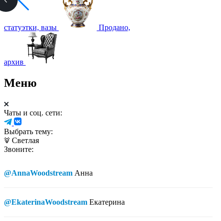
статуэтки, вазы
Продано,
архив
Меню
Чаты и соц. сети:
Выбрать тему:
Светлая
Звоните:
@AnnaWoodstream
Анна
@EkaterinaWoodstream
Екатерина