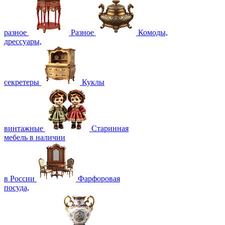
разное
Разное
Комоды,
дрессуары,
секретеры
Куклы
винтажные
Старинная
мебель в наличии
в России
Фарфоровая
посуда,