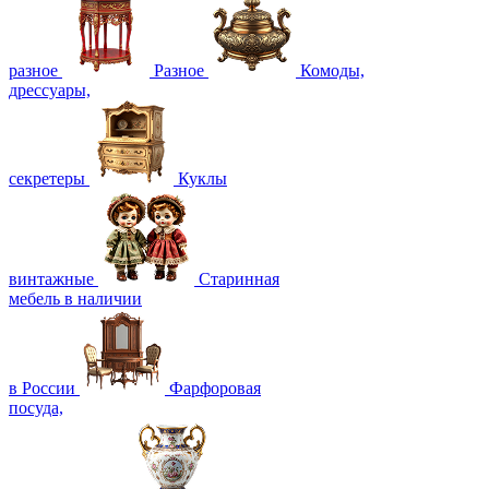
разное
Разное
Комоды,
дрессуары,
секретеры
Куклы
винтажные
Старинная
мебель в наличии
в России
Фарфоровая
посуда,