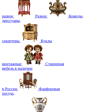
разное
Разное
Комоды,
дрессуары,
секретеры
Куклы
винтажные
Старинная
мебель в наличии
в России
Фарфоровая
посуда,