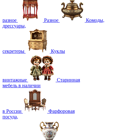
разное
Разное
Комоды,
дрессуары,
секретеры
Куклы
винтажные
Старинная
мебель в наличии
в России
Фарфоровая
посуда,