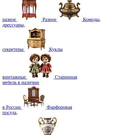
разное
Разное
Комоды,
дрессуары,
секретеры
Куклы
винтажные
Старинная
мебель в наличии
в России
Фарфоровая
посуда,