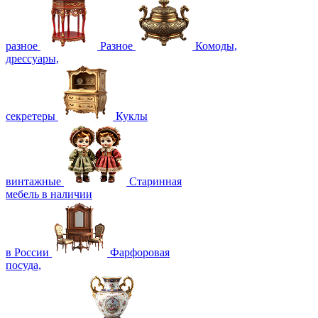
разное
Разное
Комоды,
дрессуары,
секретеры
Куклы
винтажные
Старинная
мебель в наличии
в России
Фарфоровая
посуда,