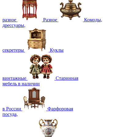
разное
Разное
Комоды,
дрессуары,
секретеры
Куклы
винтажные
Старинная
мебель в наличии
в России
Фарфоровая
посуда,