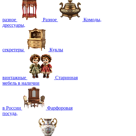
разное
Разное
Комоды,
дрессуары,
секретеры
Куклы
винтажные
Старинная
мебель в наличии
в России
Фарфоровая
посуда,