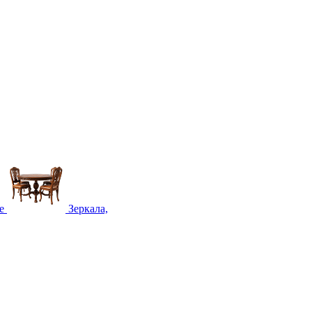
е
Зеркала,