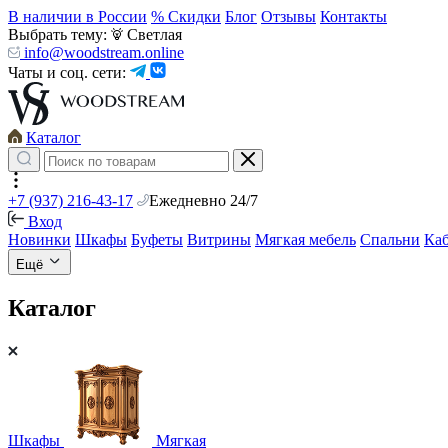
В наличии в России
% Скидки
Блог
Отзывы
Контакты
Выбрать тему:
Светлая
info@woodstream.online
Чаты и соц. сети:
Каталог
+7 (937) 216-43-17
Ежедневно 24/7
Вход
Новинки
Шкафы
Буфеты
Витрины
Мягкая мебель
Спальни
Ка
Ещё
Каталог
Шкафы
Мягкая