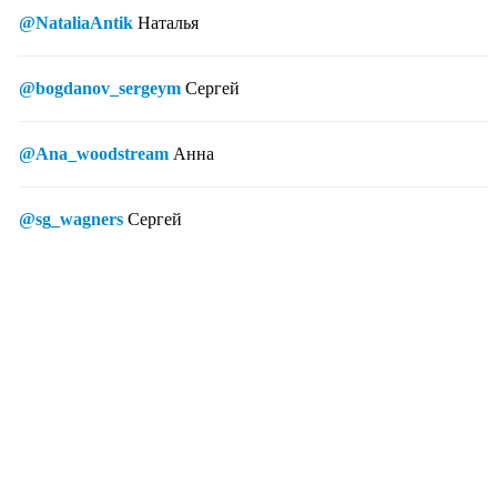
@NataliaAntik
Наталья
@bogdanov_sergeym
Сергей
@Ana_woodstream
Анна
@sg_wagners
Сергей