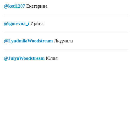
@keti1207
Екатерина
@igorevna_i
Ирина
@LyudmilaWoodstream
Людмила
@JulyaWoodstream
Юлия