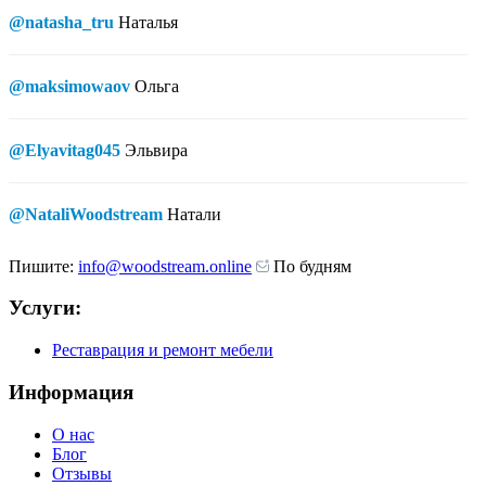
@natasha_tru
Наталья
@maksimowaov
Ольга
@Elyavitag045
Эльвира
@NataliWoodstream
Натали
Пишите:
info@woodstream.online
По будням
Услуги:
Реставрация и ремонт мебели
Информация
О нас
Блог
Отзывы