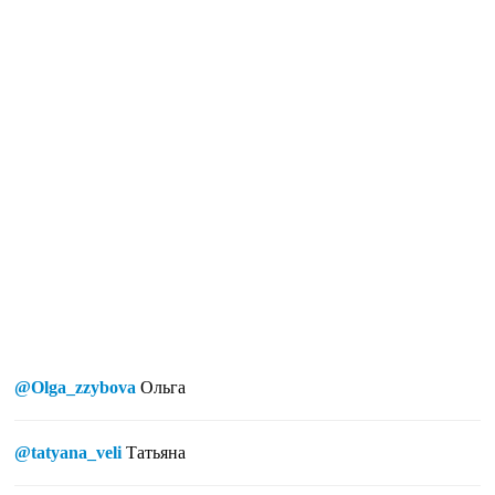
@Olga_zzybova
Ольга
@tatyana_veli
Татьяна