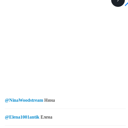
@NinaWoodstream
Нина
@Elena1001antik
Елена