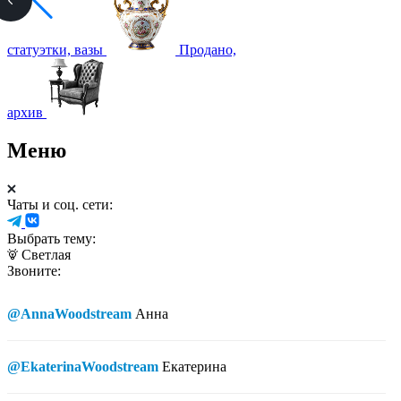
статуэтки, вазы
Продано,
архив
Меню
Чаты и соц. сети:
Выбрать тему:
Светлая
Звоните:
@AnnaWoodstream
Анна
@EkaterinaWoodstream
Екатерина