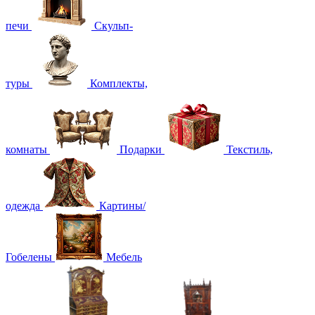
печи
Скульп-
туры
Комплекты,
комнаты
Подарки
Текстиль,
одежда
Картины/
Гобелены
Мебель