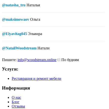
@natasha_tru
Наталья
@maksimowaov
Ольга
@Elyavitag045
Эльвира
@NataliWoodstream
Натали
Пишите:
info@woodstream.online
По будням
Услуги:
Реставрация и ремонт мебели
Информация
О нас
Блог
Отзывы