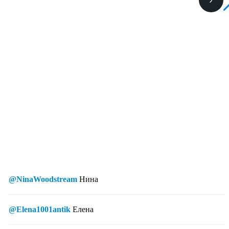
@NinaWoodstream
Нина
@Elena1001antik
Елена