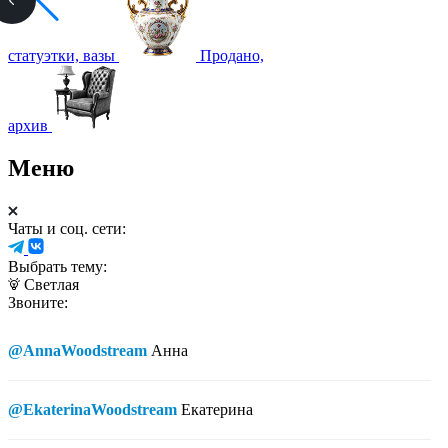
статуэтки, вазы
Продано,
архив
Меню
Чаты и соц. сети:
Выбрать тему:
Светлая
Звоните:
@AnnaWoodstream
Анна
@EkaterinaWoodstream
Екатерина