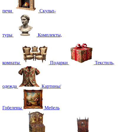
печи
Скульп-
туры
Комплекты,
комнаты
Подарки
Текстиль,
одежда
Картины/
Гобелены
Мебель