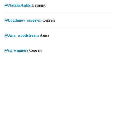
@NataliaAntik
Наталья
@bogdanov_sergeym
Сергей
@Ana_woodstream
Анна
@sg_wagners
Сергей