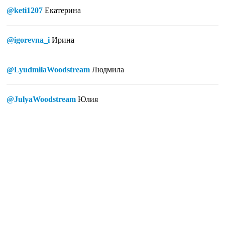
@keti1207
Екатерина
@igorevna_i
Ирина
@LyudmilaWoodstream
Людмила
@JulyaWoodstream
Юлия