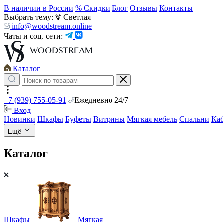
В наличии в России
% Скидки
Блог
Отзывы
Контакты
Выбрать тему:
Светлая
info@woodstream.online
Чаты и соц. сети:
Каталог
+7 (939) 755-05-91
Ежедневно 24/7
Вход
Новинки
Шкафы
Буфеты
Витрины
Мягкая мебель
Спальни
Ка
Ещё
Каталог
Шкафы
Мягкая