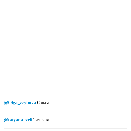
@Olga_zzybova
Ольга
@tatyana_veli
Татьяна