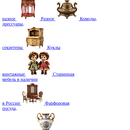
разное
Разное
Комоды,
дрессуары,
секретеры
Куклы
винтажные
Старинная
мебель в наличии
в России
Фарфоровая
посуда,