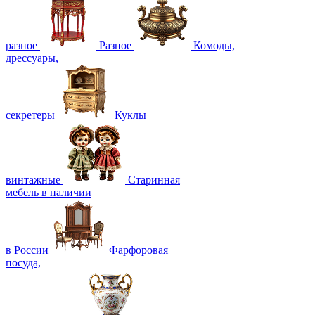
разное
Разное
Комоды,
дрессуары,
секретеры
Куклы
винтажные
Старинная
мебель в наличии
в России
Фарфоровая
посуда,