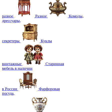
разное
Разное
Комоды,
дрессуары,
секретеры
Куклы
винтажные
Старинная
мебель в наличии
в России
Фарфоровая
посуда,