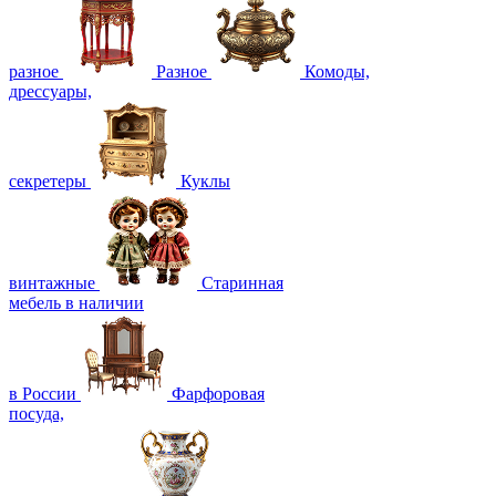
разное
Разное
Комоды,
дрессуары,
секретеры
Куклы
винтажные
Старинная
мебель в наличии
в России
Фарфоровая
посуда,