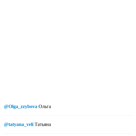
@Olga_zzybova
Ольга
@tatyana_veli
Татьяна