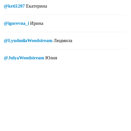
@keti1207
Екатерина
@igorevna_i
Ирина
@LyudmilaWoodstream
Людмила
@JulyaWoodstream
Юлия