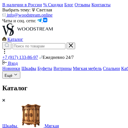
В наличии в России
% Скидки
Блог
Отзывы
Контакты
Выбрать тему:
Светлая
info@woodstream.online
Чаты и соц. сети:
Каталог
+7 (917) 133-86-97
Ежедневно 24/7
Вход
Новинки
Шкафы
Буфеты
Витрины
Мягкая мебель
Спальни
Ка
Ещё
Каталог
Шкафы
Мягкая