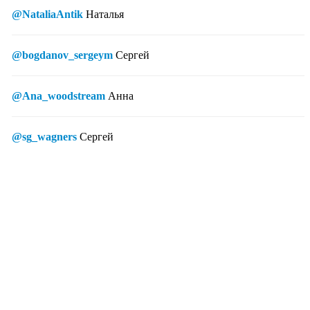
@NataliaAntik
Наталья
@bogdanov_sergeym
Сергей
@Ana_woodstream
Анна
@sg_wagners
Сергей