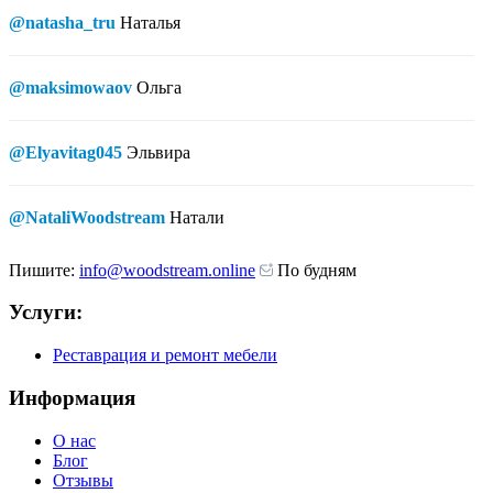
@natasha_tru
Наталья
@maksimowaov
Ольга
@Elyavitag045
Эльвира
@NataliWoodstream
Натали
Пишите:
info@woodstream.online
По будням
Услуги:
Реставрация и ремонт мебели
Информация
О нас
Блог
Отзывы