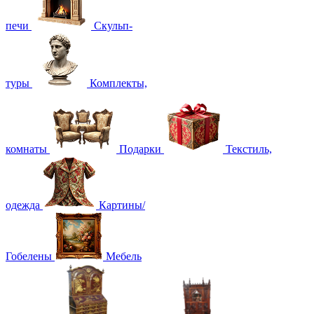
печи
Скульп-
туры
Комплекты,
комнаты
Подарки
Текстиль,
одежда
Картины/
Гобелены
Мебель