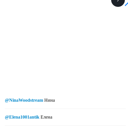
@NinaWoodstream
Нина
@Elena1001antik
Елена