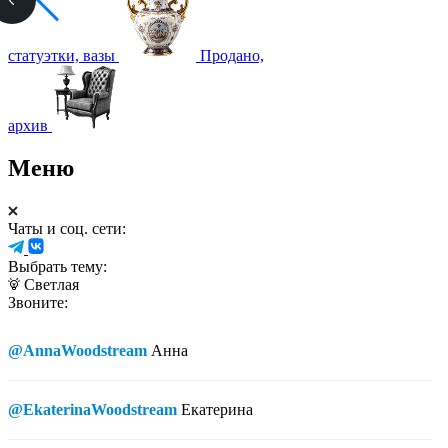
статуэтки, вазы
Продано,
архив
Меню
Чаты и соц. сети:
Выбрать тему:
Светлая
Звоните:
@AnnaWoodstream
Анна
@EkaterinaWoodstream
Екатерина