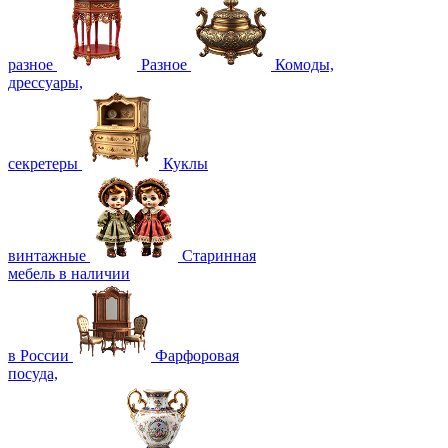
разное
Разное
Комоды,
дрессуары,
секретеры
Куклы
винтажные
Старинная
мебель в наличии
в России
Фарфоровая
посуда,