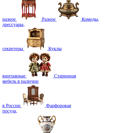
разное
Разное
Комоды,
дрессуары,
секретеры
Куклы
винтажные
Старинная
мебель в наличии
в России
Фарфоровая
посуда,