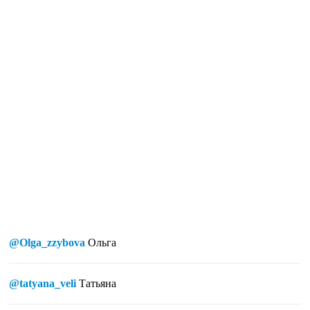
@Olga_zzybova
Ольга
@tatyana_veli
Татьяна