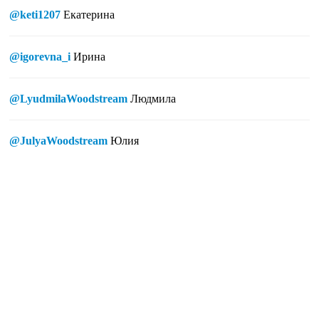
@keti1207
Екатерина
@igorevna_i
Ирина
@LyudmilaWoodstream
Людмила
@JulyaWoodstream
Юлия