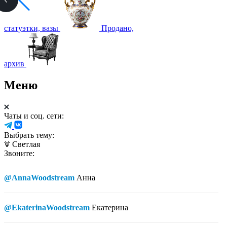
статуэтки, вазы
Продано,
архив
Меню
Чаты и соц. сети:
Выбрать тему:
Светлая
Звоните:
@AnnaWoodstream
Анна
@EkaterinaWoodstream
Екатерина