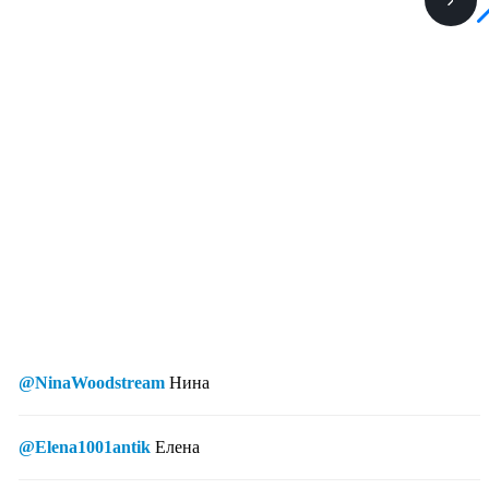
@NinaWoodstream
Нина
@Elena1001antik
Елена