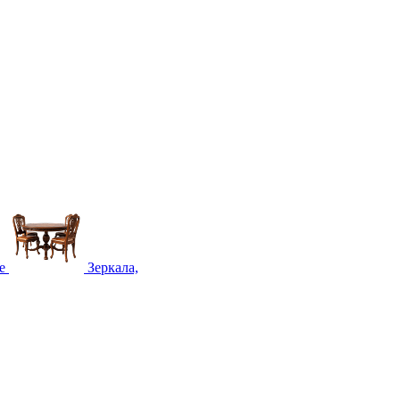
е
Зеркала,