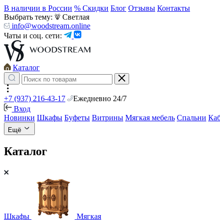
В наличии в России
% Скидки
Блог
Отзывы
Контакты
Выбрать тему:
Светлая
info@woodstream.online
Чаты и соц. сети:
Каталог
+7 (937) 216-43-17
Ежедневно 24/7
Вход
Новинки
Шкафы
Буфеты
Витрины
Мягкая мебель
Спальни
Ка
Ещё
Каталог
Шкафы
Мягкая