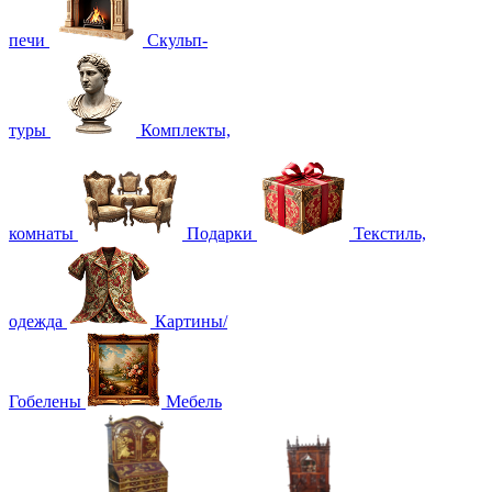
печи
Скульп-
туры
Комплекты,
комнаты
Подарки
Текстиль,
одежда
Картины/
Гобелены
Мебель