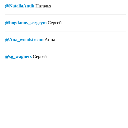
@NataliaAntik
Наталья
@bogdanov_sergeym
Сергей
@Ana_woodstream
Анна
@sg_wagners
Сергей