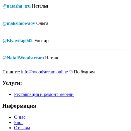
@natasha_tru
Наталья
@maksimowaov
Ольга
@Elyavitag045
Эльвира
@NataliWoodstream
Натали
Пишите:
info@woodstream.online
По будням
Услуги:
Реставрация и ремонт мебели
Информация
О нас
Блог
Отзывы