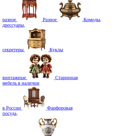
разное
Разное
Комоды,
дрессуары,
секретеры
Куклы
винтажные
Старинная
мебель в наличии
в России
Фарфоровая
посуда,